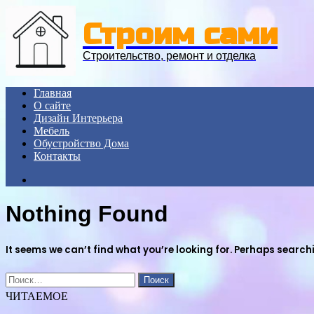
Menu
Строим сами
Строительство, ремонт и отделка
Главная
О сайте
Дизайн Интерьера
Мебель
Обустройство Дома
Контакты
Search
for
Nothing Found
It seems we can’t find what you’re looking for. Perhaps search
Найти:
ЧИТАЕМОЕ