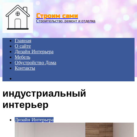
Menu
Строим сами
Строительство, ремонт и отделка
Главная
О сайте
Дизайн Интерьера
Мебель
Обустройство Дома
Контакты
Search
for
индустриальный
интерьер
Дизайн Интерьера