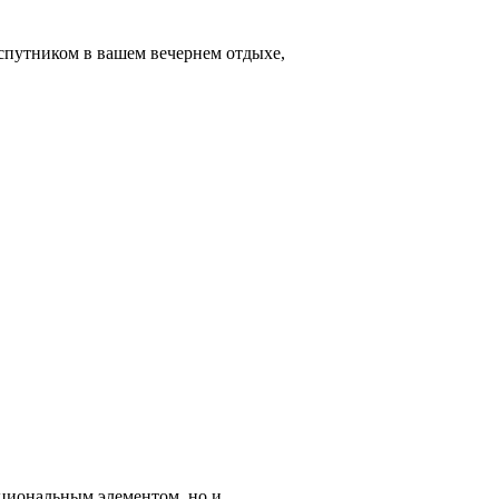
 спутником в вашем вечернем отдыхе,
нкциональным элементом, но и…