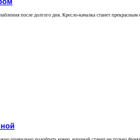
ром
слабления после долгого дня. Кресло-качалка станет прекрасным
иной
ажно правильно подобрать ковер, который станет не только фу