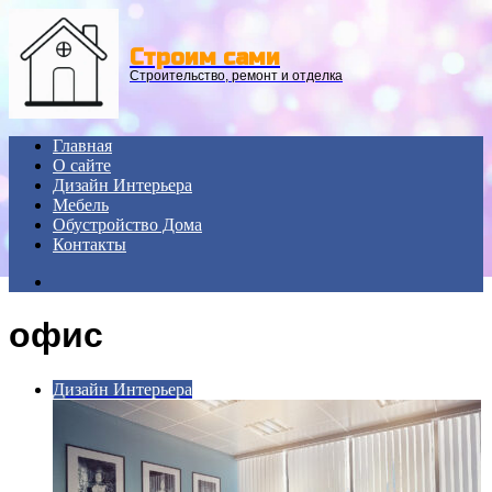
Menu
Строим сами
Строительство, ремонт и отделка
Главная
О сайте
Дизайн Интерьера
Мебель
Обустройство Дома
Контакты
Search
for
офис
Дизайн Интерьера