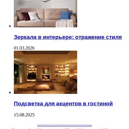
Зеркала в интерьере: отражение стиля
01.03.2026
Подсветка для акцентов в гостиной
15.08.2025
Facebook
Twitter
WhatsApp
Telegram
--------------------------------------