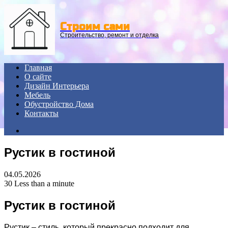
Menu
Строим сами
Строительство, ремонт и отделка
Главная
О сайте
Дизайн Интерьера
Мебель
Обустройство Дома
Контакты
Search
for
Рустик в гостиной
04.05.2026
30
Less than a minute
Рустик в гостиной
Рустик – стиль, который прекрасно подходит для