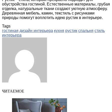
обустройства гостиной. Естественные материалы, грубая
отделка, натуральные ткани создают уютную атмосферу.
Деревянная мебель, камин, текстиль с рисунками
природы помогут воплотить идею рустик в интерьере.
Tags
гостиная
дизайн интерьера
кухня
рустик
спальня
стиль
интерьера
Facebook
Twitter
LinkedIn
Tumblr
Pinterest
Reddit
VKontakte
Odnoklassniki
Skype
WhatsApp
Telegram
Viber
Share
Print
via
Email
ЧИТАЕМОЕ