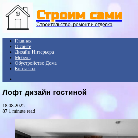
Menu
Строим сами
Строительство, ремонт и отделка
Главная
О сайте
Дизайн Интерьера
Мебель
Обустройство Дома
Контакты
Search
for
Лофт дизайн гостиной
18.08.2025
87
1 minute read