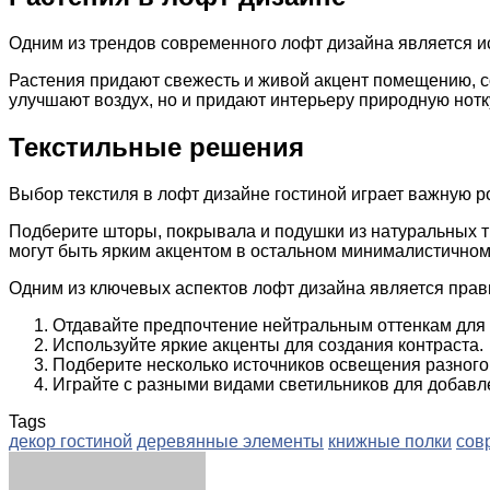
Одним из трендов современного лофт дизайна является и
Растения придают свежесть и живой акцент помещению, 
улучшают воздух, но и придают интерьеру природную нотк
Текстильные решения
Выбор текстиля в лофт дизайне гостиной играет важную 
Подберите шторы, покрывала и подушки из натуральных тк
могут быть ярким акцентом в остальном минималистичном
Одним из ключевых аспектов лофт дизайна является пра
Отдавайте предпочтение нейтральным оттенкам для 
Используйте яркие акценты для создания контраста.
Подберите несколько источников освещения разног
Играйте с разными видами светильников для добавл
Tags
декор гостиной
деревянные элементы
книжные полки
сов
Facebook
Twitter
LinkedIn
Tumblr
Pinterest
Reddit
VKontakte
Odnoklassniki
Skype
WhatsApp
Telegram
Viber
Share
Print
via