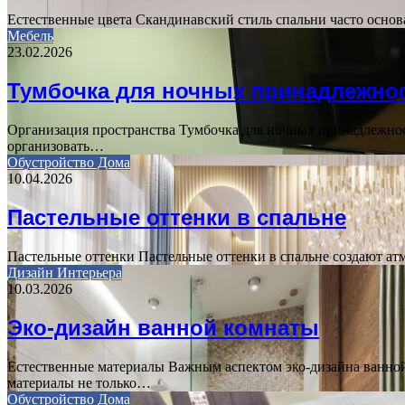
Естественные цвета Скандинавский стиль спальни часто основа
Мебель
23.02.2026
Тумбочка для ночных принадлежно
Организация пространства Тумбочка для ночных принадлежност
организовать…
Обустройство Дома
10.04.2026
Пастельные оттенки в спальне
Пастельные оттенки Пастельные оттенки в спальне создают ат
Дизайн Интерьера
10.03.2026
Эко-дизайн ванной комнаты
Естественные материалы Важным аспектом эко-дизайна ванной 
материалы не только…
Обустройство Дома