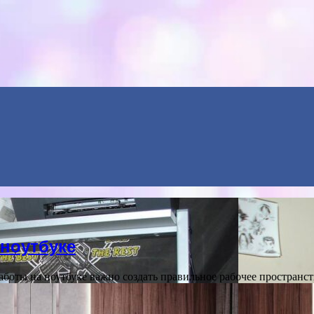
ноутбуке
боты на ноутбуке важно создать правильное рабочее пространс