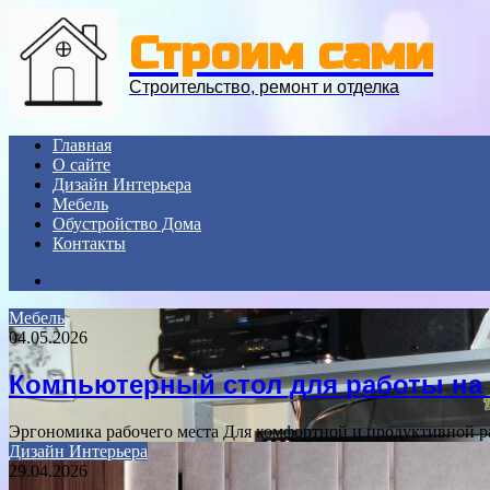
Menu
Строим сами
Строительство, ремонт и отделка
Главная
О сайте
Дизайн Интерьера
Мебель
Обустройство Дома
Контакты
Search
for
Мебель
04.05.2026
Компьютерный стол для работы на 
Эргономика рабочего места Для комфортной и продуктивной ра
Дизайн Интерьера
29.04.2026