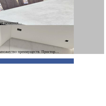
ские решения…
т множество преимуществ. Простор…