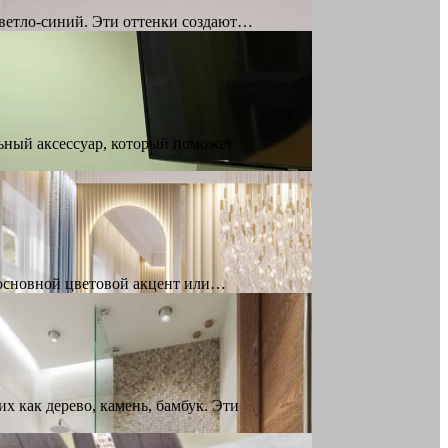
светло-синий. Эти оттенки создают…
ьный аксессуар, который поможет
 основной цветовой акцент или…
х как дерево, камень, бамбук. Эти