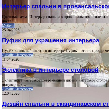
Интерьер спальни в провансальско
Цветовая гамма Интерьер спальни в провансальском стиле отл
цвета…
Мебель
25.04.2026
Пуфик для украшения интерьера
Пуфик: стильный акцент в интерьере Пуфик – это не просто м
Дизайн Интерьера
11.04.2026
Эклектика в интерьере столовой
Эклектика в интерьере Современный дизайн интерьера столов
популярных…
Дизайн Интерьера
12.04.2026
Дизайн спальни в скандинавском с