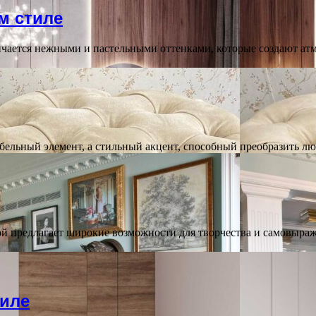
м стиле
ичается нежными и пастельными оттенками, которые создают ат
ебельный элемент, а стильный акцент, способный преобразить 
ой предлагает широкие возможности для творчества и самовыра
тиле