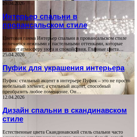
29.04.2026
Интерьер спальни в
провансальском стиле
Цветовая гамма Интерьер спальни в провансальском стиле
отличается нежными и пастельными оттенками, которые
создают атмосферу уюта и спокойствия. Главные цвета…
25.04.2026
Пуфик для украшения интерьера
Пуфик: стильный акцент в интерьере Пуфик – это не просто
мебельный элемент, а стильный акцент, способный
преобразить любое помещение. Он…
12.04.2026
Дизайн спальни в скандинавском
стиле
Естественные цвета Скандинавский стиль спальни часто