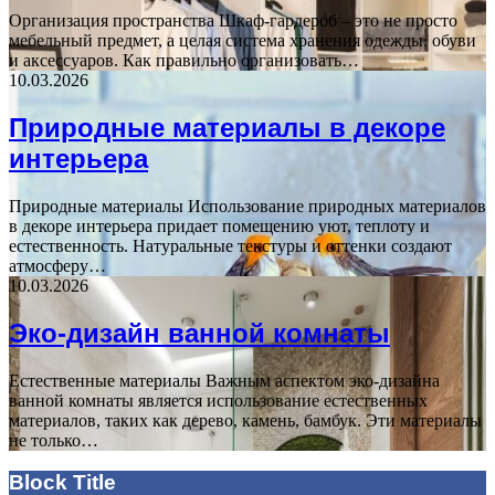
Организация пространства Шкаф-гардероб – это не просто
мебельный предмет, а целая система хранения одежды, обуви
и аксессуаров. Как правильно организовать…
10.03.2026
Природные материалы в декоре
интерьера
Природные материалы Использование природных материалов
в декоре интерьера придает помещению уют, теплоту и
естественность. Натуральные текстуры и оттенки создают
атмосферу…
10.03.2026
Эко-дизайн ванной комнаты
Естественные материалы Важным аспектом эко-дизайна
ванной комнаты является использование естественных
материалов, таких как дерево, камень, бамбук. Эти материалы
не только…
Block Title