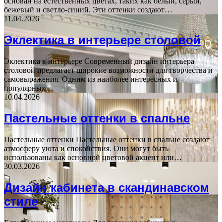
основан на естественных цветах, таких как белый, серый,
бежевый и светло-синий. Эти оттенки создают…
11.04.2026
Эклектика в интерьере столовой
Эклектика в интерьере Современный дизайн интерьера
столовой предлагает широкие возможности для творчества и
самовыражения. Одним из наиболее интересных и
популярных…
10.04.2026
Пастельные оттенки в спальне
Пастельные оттенки Пастельные оттенки в спальне создают
атмосферу уюта и спокойствия. Они могут быть
использованы как основной цветовой акцент или…
30.03.2026
Дизайн кабинета в скандинавском
стиле