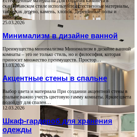
Естественные материалы Для создания кабинета в
скандинавском стиле используйте естественные материалы,
такие как дерево, камень, хлопок. Деревянные полы и
мебель…
25.03.2026
Минимализм в дизайне ванной
Преимущества минимализма Минимализм в дизайне ванной
комнаты – это не только стиль, но и философия, которая
приносит множество преимуществ. Простор…
13.03.2026
Акцентные стены в спальне
Выбор цвета и материала При создании акцентной стены в
спальне важно учесть цветовую гамму комнаты. Яркие цвета
подойдут для спален…
12.03.2026
Шкаф-гардероб для хранения
одежды