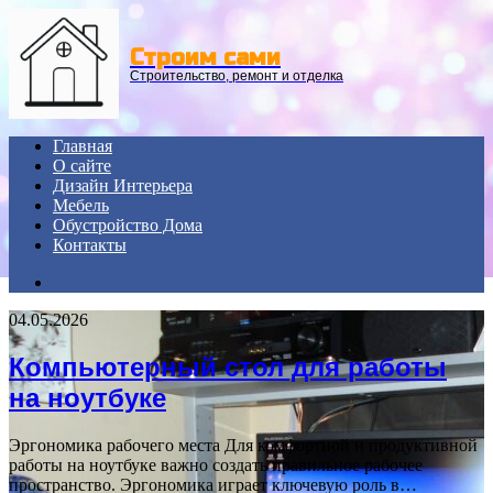
Menu
Строим сами
Строительство, ремонт и отделка
Главная
О сайте
Дизайн Интерьера
Мебель
Обустройство Дома
Контакты
Search
for
04.05.2026
Компьютерный стол для работы
на ноутбуке
Эргономика рабочего места Для комфортной и продуктивной
работы на ноутбуке важно создать правильное рабочее
пространство. Эргономика играет ключевую роль в…